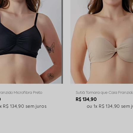
ranzido Microfibra Preto
Sutiã Tomara que Caia Franzido
Chocolate
0
R$ 134,90
1x
R$ 134,90
sem juros
1x
R$ 134,90
sem j