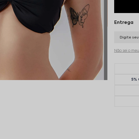
Não sei o me
5% 