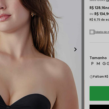
seus looks.
L
R$ 128,16
no
R$ 134,9
R$ 6,75 de 
Tabela de 
P
M
G
Faltam R$ 