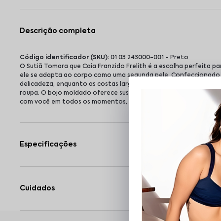
Descrição completa
Código identificador (SKU):
01 03 243000-001 - Preto
O Sutiã Tomara que Caia Franzido Frelith é a escolha perfeita 
ele se adapta ao corpo como uma segunda pele. Confeccionado em
delicadeza, enquanto as costas largas garantem firmeza sem mar
roupa. O bojo moldado oferece sustentação com leveza, acompanh
com você em todos os momentos, entregando conforto e confiança
Especificações
Cuidados