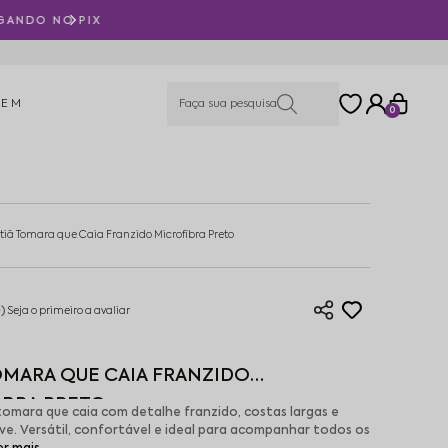
PARCELAMENTO 
MEM
0
tiã Tomara que Caia Franzido Microfibra Preto
)
Seja o primeiro a avaliar
OMARA QUE CAIA FRANZIDO
IBRA PRETO
tomara que caia com detalhe franzido, costas largas e
eve. Versátil, confortável e ideal para acompanhar todos os