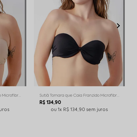
 Microfibra
Sutiã Tomara que Caia Franzido Microfibra
Preto
R$ 134,90
uros
1x
R$ 134,90
sem juros