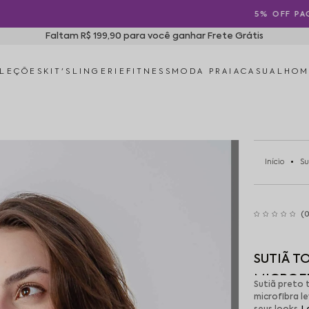
5% OFF PAGANDO NO PIX
Faltam R$ 199,90 para você ganhar Frete Grátis
LEÇÕES
KIT'S
LINGERIE
FITNESS
MODA PRAIA
CASUAL
HO
Início
Su
(0
SUTIÃ T
MICROF
Sutiã preto 
microfibra l