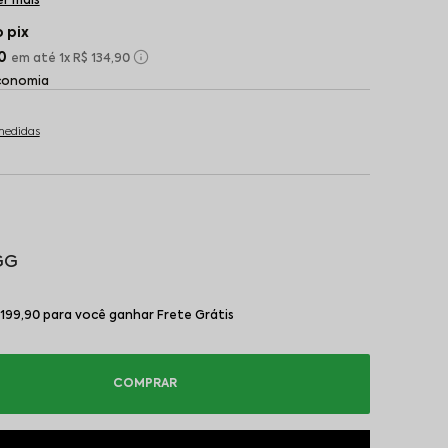
er mais
 pix
0
1x
R$ 134,90
economia
medidas
GG
199,90 para você ganhar Frete Grátis