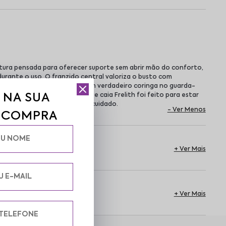
rutura pensada para oferecer suporte sem abrir mão do conforto,
urante o uso. O franzido central valoriza o busto com
s ou ombros à mostra, ele é um verdadeiro coringa no guarda-
 NA SUA
ões especiais, o tomara que caia Frelith foi feito para estar
ir-se bem é um gesto de autocuidado.
A COMPRA