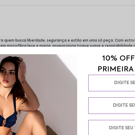
para quem busca liberdade, segurança e estilo em uma só peça. Com est
 microfibra leve e macia, proporciona toque suave e respirabilidade d
car ou incomodar. Ideal para combinar com peças de alça fina, decote
10% OFF
ando seus movimentos com naturalidade. Seja para o dia a dia ou ocasi
 na medida certa. Sinta-se livre, bonita e segura. Com Frelith, vest
PRIMEIR