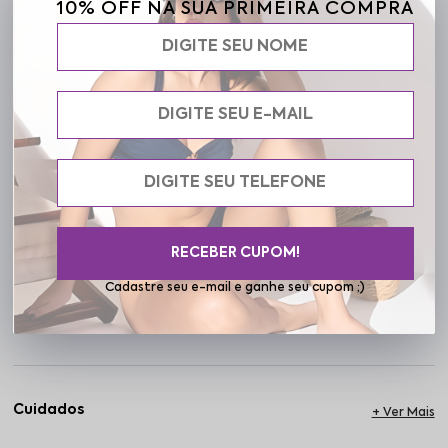
qualquer ocasião. Confeccionado em microfibra super leve, o
10% OFF NA SUA PRIMEIRA COMPRA
tecido oferece respirabilidade e sensação de frescor. As travas
laterais e o viés do próprio tecido criam um acabamento
impecável, enquanto o cós com elástico embutido e franzido
garante ajuste confortável e seguro ao corpo. Sua modelagem
moderna com corte arredondado nas laterais valoriza a silhueta e
se adapta a diferentes biotipos. Uma peça versátil que funciona
como saída de praia, short para treino ou para compor looks leves
no dia a dia. Ideal para climas quentes e dias de agenda cheia, o
short liso combina praticidade e estilo sem esforço. Ele te
acompanha da areia ao asfalto com a mesma elegância
descontraída. Na Frelith, vestir-se com conforto é uma forma de
protagonismo. Com este short, você escolhe se sentir bem, livre e
bonita, em todos os seus momentos.
RECEBER CUPOM!
Cadastre seu e-mail e ganhe seu cupom ;)
Especificações
Cuidados