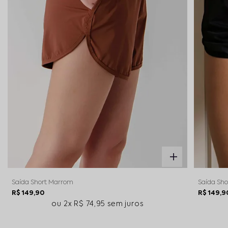
Saída Short Marrom
Saída Sho
R$ 149,90
R$ 149,9
2x
R$ 74,95
sem juros