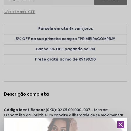
Não sei o meu CEP
Parcele em até 6x sem juros
5% OFF na sua primeira compra "PRIMEIRACOMPRA"
Ganhe 5% OFF pagando no PIX
Frete grátis acima de R$ 199,90
Descrição completa
Código identificador (SKU):
02 05 091000-007 - Marrom
O short liso da Frelith é um convite à liberdade de se movimentar
com conforto e estilo. Com toque leve e caimento fluido, ele
acompanha seu ritmo com naturalidade, trazendo bem-estar em