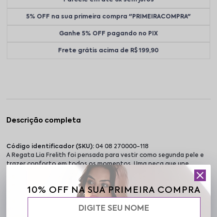
5% OFF na sua primeira compra "PRIMEIRACOMPRA"
Ganhe 5% OFF pagando no PIX
Frete grátis acima de R$ 199,90
Descrição completa
Código identificador (SKU):
04 08 270000-118
A Regata Lia Frelith foi pensada para vestir como segunda pele e
trazer conforto em todos os momentos. Uma peça que une
suporte na medida certa e autoestima para você se movimentar
com confiança. O bojo removível permite ajuste personalizado
10% OFF NA SUA PRIMEIRA COMPRA
conforme sua preferência, oferecendo praticidade para a rotina.
O tecido proporciona respirabilidade e flexibilidade,
acompanhando o corpo com leveza e conforto ao longo do uso.
Com design moderno e caimento confortável, a modelagem