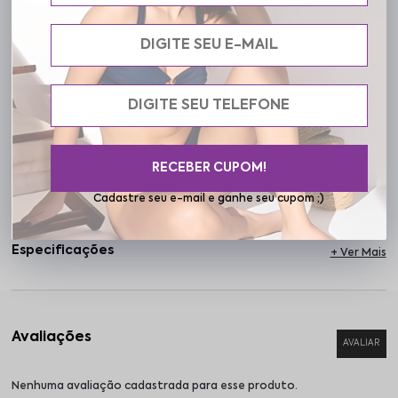
valoriza a silhueta sem apertar. É uma regata feminina com bojo
removível ideal para quem busca liberdade de movimento e
versatilidade. Perfeita para dias quentes, para usar sob outras
peças no inverno ou compor looks casuais, a Regata Lia se adapta
bem ao clima brasileiro e ao seu ritmo. Na Frelith, conforto é uma
forma de autocuidado diário.
RECEBER CUPOM!
Cuidados
Cadastre seu e-mail e ganhe seu cupom ;)
Especificações
Nenhuma avaliação cadastrada para esse produto.