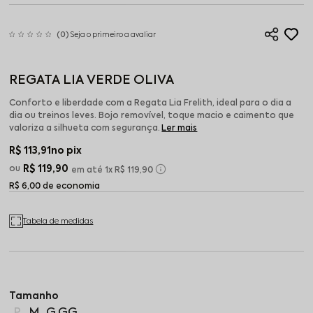
(0)
Seja o primeiro a avaliar
REGATA LIA VERDE OLIVA
Conforto e liberdade com a Regata Lia Frelith, ideal para o dia a
dia ou treinos leves. Bojo removível, toque macio e caimento que
valoriza a silhueta com segurança.
Ler mais
R$ 113,91
no pix
R$ 119,90
1x
R$ 119,90
R$ 6,00 de economia
Tabela de medidas
P
M
G
GG