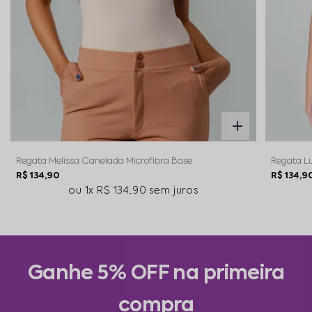
Regata Melissa Canelada Microfibra Base
Regata Lu
R$ 134,90
R$ 134,9
1x
R$ 134,90
sem juros
Ganhe 5% OFF na primeira
compra