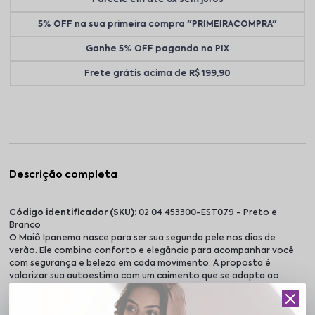
5% OFF na sua primeira compra "PRIMEIRACOMPRA"
Ganhe 5% OFF pagando no PIX
Frete grátis acima de R$ 199,90
Descrição completa
Código identificador (SKU):
02 04 453300-EST079 - Preto e
Branco
O Maiô Ipanema nasce para ser sua segunda pele nos dias de
verão. Ele combina conforto e elegância para acompanhar você
com segurança e beleza em cada movimento. A proposta é
valorizar sua autoestima com um caimento que se adapta ao
corpo de forma natural. O tecido em poliamida de alta qualidade
entrega toque macio, secagem rápida e sensação leve durante
todo o dia. A composição favorece o uso prático à beira-mar e em