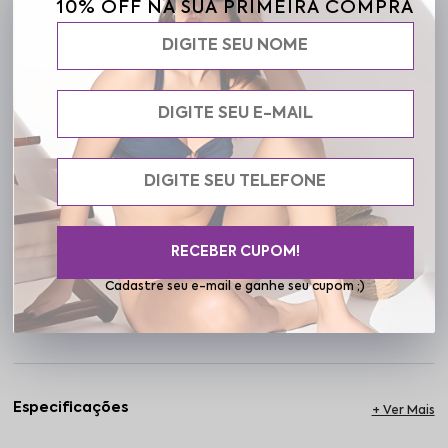
10% OFF NA SUA PRIMEIRA COMPRA
piscina, com desempenho equilibrado para quem procura maiô
confortável para praia. O bojo interno oferece sustentação
suave e modelagem que realça o busto com naturalidade. As tiras
cruzadas nas costas criam um desenho que valoriza as curvas e
traz um toque sofisticado. A estampa de ondas em cores
contrastantes reforça o visual marcante da peça. Perfeito para o
clima quente brasileiro, o Maiô Ipanema acompanha você em
mergulhos, passeios e produções casuais. Ele também funciona
como body para montar looks frescos e estilosos em dias de
verão. Inspirado na energia solar e na liberdade de ser você, o
Ipanema celebra sua autenticidade. Frelith acredita que sentir-se
linda é o primeiro passo para viver cada momento com
protagonismo.
RECEBER CUPOM!
Cadastre seu e-mail e ganhe seu cupom ;)
Cuidados
Especificações