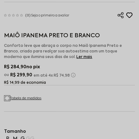
(0)
Seja o primeiro a avaliar
MAIÔ IPANEMA PRETO E BRANCO
Conforto leve que abraça o corpo no Maiô Ipanema Preto e
Branco, criado para realçar sua autoestima com um toque
moderno que ilumina seus dias de sol.
Ler mais
R$ 284,90
no pix
R$ 299,90
4x
R$ 74,98
R$ 14,99 de economia
Tabela de medidas
P
M
G
GG