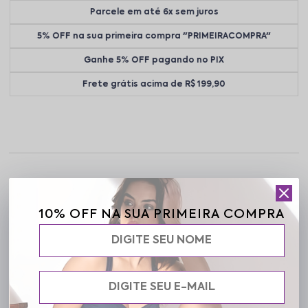
Parcele em até 6x sem juros
5% OFF na sua primeira compra "PRIMEIRACOMPRA"
Ganhe 5% OFF pagando no PIX
Frete grátis acima de R$ 199,90
Descrição completa
10% OFF NA SUA PRIMEIRA COMPRA
Código identificador (SKU):
03 07 200-001
Macacão fitness canelado com modelagem nadador, que valoriza
o corpo e garante conforto durante os treinos. Possui toque
macio, ajuste perfeito e muito estilo para acompanhar sua rotina
ativa.