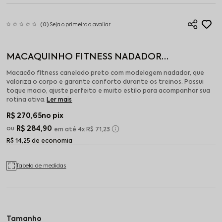
(0)
Seja o primeiro a avaliar
MACAQUINHO FITNESS NADADOR
CANELADO PRETO
Macacão fitness canelado preto com modelagem nadador, que
valoriza o corpo e garante conforto durante os treinos. Possui
toque macio, ajuste perfeito e muito estilo para acompanhar sua
rotina ativa.
Ler mais
R$ 270,65
no pix
R$ 284,90
4x
R$ 71,23
R$ 14,25 de economia
Tabela de medidas