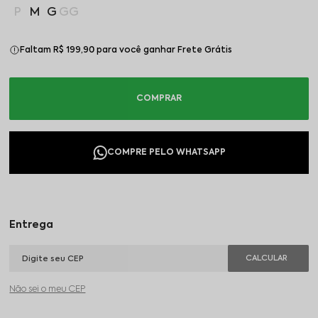
P
M
G
GG
Faltam R$ 199,90 para você ganhar Frete Grátis
Não sei o meu CEP