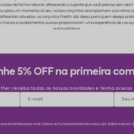
r o corpo de forma natural, oferecendo o suporte que você precisa sem abri
ou para um momento só seu, nossos conjuntos acompanham sua rotina com
rentes silhuetas, os conjuntos Frelith são ideais para quem deseja prat
os macios e acabamentos suaves proporcionam uma experiência de uso que
autoconfiança.
sos conjuntos são uma escolha consciente de quem valoriza o próprio be
mpreendedoras e que acreditam no poder do autocuidado. Frelith, de bem 
he 5% OFF na primeira co
tter, receba todas as nossas novidades e tenha acesso 
ados preenchidos para você utilizar as funcionalidades da nossa Loja. Saiba mais em: