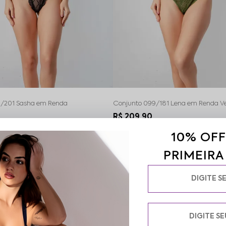
3/201 Sasha em Renda
Conjunto 099/181 Lena em Renda V
R$ 209,90
3x
R$ 74,97
sem juros
2x
R$ 104,95
sem ju
10% OFF
PRIMEIR