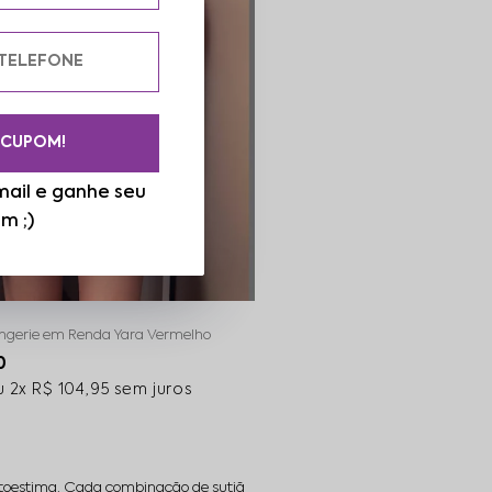
 CUPOM!
ail e ganhe seu
m ;)
ingerie em Renda Yara Vermelho
0
2x
R$ 104,95
sem juros
autoestima. Cada combinação de sutiã