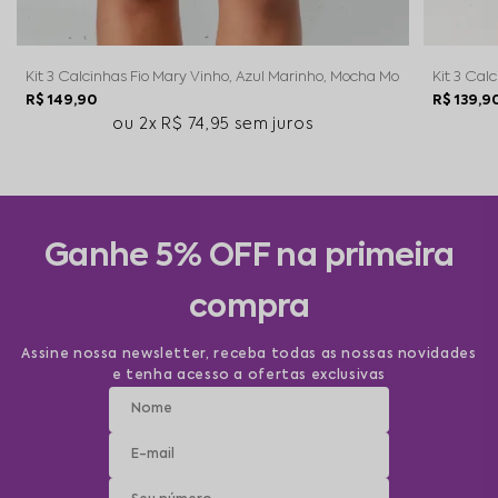
Kit 3 Calcinhas Fio Mary Vinho, Azul Marinho, Mocha Mousse
Kit 3 Cal
R$ 149,90
R$ 139,9
2x
R$ 74,95
sem juros
Ganhe 5% OFF na primeira
compra
Assine nossa newsletter, receba todas as nossas novidades
e tenha acesso a ofertas exclusivas