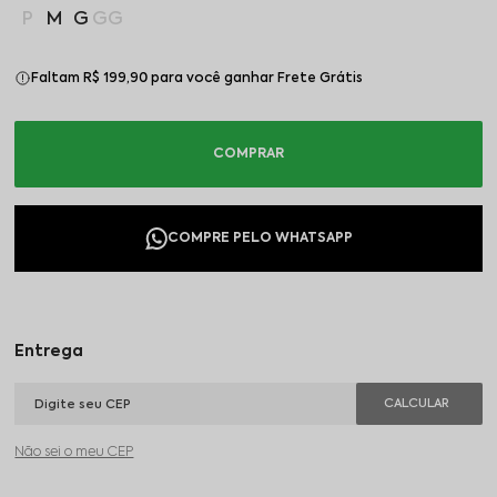
P
M
G
GG
Faltam R$ 199,90 para você ganhar Frete Grátis
Não sei o meu CEP