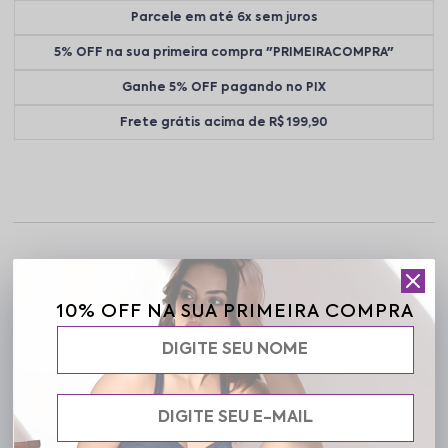
Parcele em até 6x sem juros
5% OFF na sua primeira compra "PRIMEIRACOMPRA"
Ganhe 5% OFF pagando no PIX
Frete grátis acima de R$ 199,90
Descrição completa
10% OFF NA SUA PRIMEIRA COMPRA
Código identificador (SKU):
01 02 118058-DV
Kit de calcinhas femininas com modelagem confortável e toque
macio, ideal para o uso diário. O Kit Sarah oferece praticidade e
bem-estar, com peças versáteis que se ajustam perfeitamente ao
corpo.