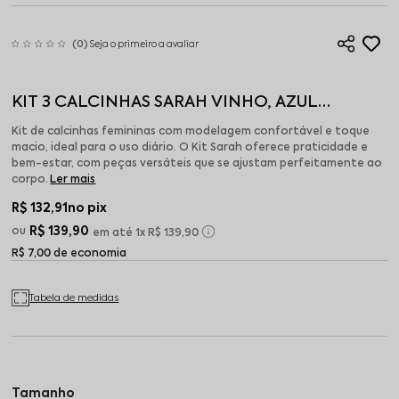
(0)
Seja o primeiro a avaliar
KIT 3 CALCINHAS SARAH VINHO, AZUL
MARINHO, MOCHA MOUSSE
Kit de calcinhas femininas com modelagem confortável e toque
macio, ideal para o uso diário. O Kit Sarah oferece praticidade e
bem-estar, com peças versáteis que se ajustam perfeitamente ao
corpo.
Ler mais
R$ 132,91
no pix
R$ 139,90
1x
R$ 139,90
R$ 7,00 de economia
Tabela de medidas