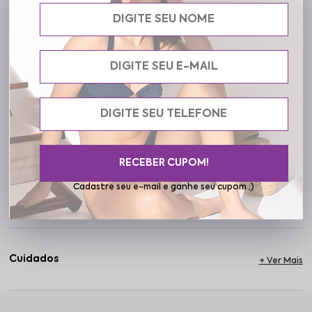
com discrição, ideal para looks mais justos. Indicado para mulheres
de todas as idades e biotipos, o kit traz peças versáteis e
confortáveis que acompanham a rotina com facilidade. São
calcinhas que elevam a autoestima e o protagonismo feminino,
reafirmando o autocuidado em cada detalhe. Perfeitas para o
clima brasileiro, essas calcinhas unem qualidade e funcionalidade
para que você se sinta confiante em qualquer ocasião, do dia a dia
aos momentos especiais. A Frelith acredita que a lingerie é uma
extensão do seu autocuidado, e este kit básico traduz essa
essência com peças que celebram a mulher em sua diversidade e
conforto.
RECEBER CUPOM!
Cadastre seu e-mail e ganhe seu cupom ;)
Especificações
Cuidados