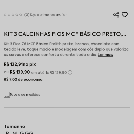
(0)
Seja o primeiro a avaliar
KIT 3 CALCINHAS FIOS MCF BÁSICO PRETO,
BRANCO, CHOCOLATE
Kit 3 Fios 76 MCF Básico Frelith preto, branco, chocolate com
tecido leve, toque macio e modelagem com cós duplo que valoriza
as curvas e oferece conforto durante todo o dia.
Ler mais
R$ 132,91
no pix
R$ 139,90
1x
R$ 139,90
R$ 7,00 de economia
Tabela de medidas
P
M
G
GG