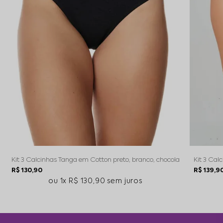
Kit 3 Calcinhas Tanga em Cotton preto, branco, chocolate
Kit 3 Cal
R$ 130,90
R$ 139,9
1x
R$ 130,90
sem juros