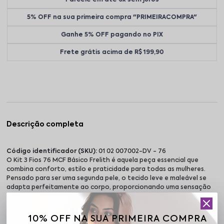
5% OFF na sua primeira compra "PRIMEIRACOMPRA"
Ganhe 5% OFF pagando no PIX
Frete grátis acima de R$ 199,90
Descrição completa
Código identificador (SKU):
01 02 007002-DV - 76
O Kit 3 Fios 76 MCF Básico Frelith é aquela peça essencial que
combina conforto, estilo e praticidade para todas as mulheres.
Pensado para ser uma segunda pele, o tecido leve e maleável se
adapta perfeitamente ao corpo, proporcionando uma sensação
de conforto e segurança o dia todo. A modelagem com fio duplo e
cós duplo oferece compressão suave na região do abdômen,
valorizando as curvas femininas de forma elegante, sem marcar a
10% OFF NA SUA PRIMEIRA COMPRA
roupa. Essa combinação garante um ajuste que modela o corpo