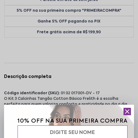
5% OFF na sua primeira compra "PRIMEIRACOMPRA"
Ganhe 5% OFF pagando no PIX
Frete grátis acima de R$ 199,90
Descrição completa
Código identificador (SKU):
01 02 017001-DV - 17
O Kit 3 Calcinhas Tangão Cotton Básico Frelith é a escolha
perfeita para quem valoriza conforto e praticidade no dia a dia.
Confeccionadas em tecido leve de algodão com elastano, essas
peças acompanham seus movimentos com suavidade e
10% OFF NA SUA PRIMEIRA COMPRA
respirabilidade, como uma segunda pele. A modelagem tangão traz
laterais e bumbum mais largos, oferecendo cobertura e ajuste
confortável. O cós alto com elástico largo proporciona segurança
e maior conforto, ideal para quem prefere uma calcinha que não