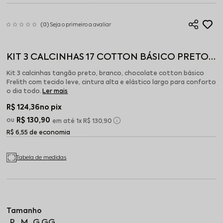
(0)
Seja o primeiro a avaliar
KIT 3 CALCINHAS 17 COTTON BÁSICO PRETO,
BRANCO, CHOCOLATE
Kit 3 calcinhas tangão preto, branco, chocolate cotton básico
Frelith com tecido leve, cintura alta e elástico largo para conforto
o dia todo.
Ler mais
R$ 124,36
no pix
R$ 130,90
1x
R$ 130,90
R$ 6,55 de economia
Tabela de medidas
P
M
G
GG