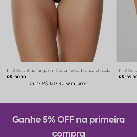
Kit 3 Calcinhas Tanga em Cotton preto, branco, chocolate
Kit 3 Cal
R$ 130,90
R$ 139,9
1x
R$ 130,90
sem juros
Ganhe 5% OFF na primeira
compra