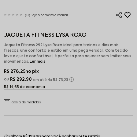
(0)
Seja o primeiro a avaliar
JAQUETA FITNESS LYSA ROXO
Jaqueta Fitness 292 Lysa Roxo ideal para treinos e dias mais
frescos, une conforto e estilo em uma peça versátil. Com tecido
leve e ajuste confortável, é perfeita para aquecer sem limitar seus
movimentos.
Ler mais
R$ 278,25
no pix
R$ 292,90
4x
R$ 73,23
R$ 14,65 de economia
Tabela de medidas
Faltam R$ 199,90 para você ganhar Frete Grátis