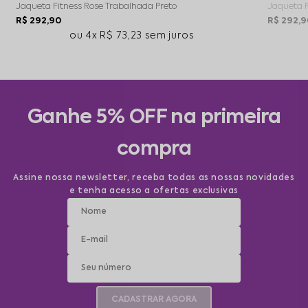
Jaqueta Fitness Rose Trabalhada Preto
Jaqueta F
R$ 292,90
R$ 292,9
4x
R$ 73,23
sem juros
Ganhe 5% OFF na primeira
compra
Assine nossa newsletter, receba todas as nossas novidades
e tenha acesso a ofertas exclusivas
CADASTRAR AGORA