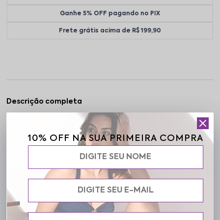
Ganhe 5% OFF pagando no PIX
Frete grátis acima de R$ 199,90
Descrição completa
Código identificador (SKU):
03 06 292000-009
Jaqueta Fitness 292 Lysa: ideal para treinos e dias mais frescos,
10% OFF NA SUA PRIMEIRA COMPRA
une conforto e estilo em uma peça versátil. Com tecido leve e
ajuste confortável, é perfeita para aquecer sem limitar seus
movimentos.
Especificações