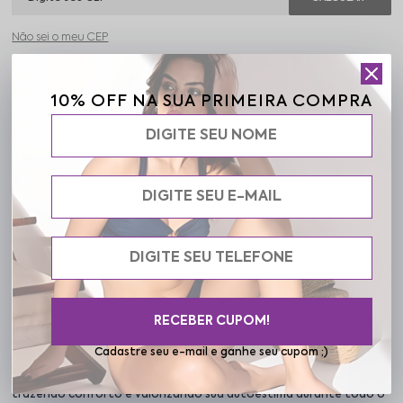
Não sei o meu CEP
Parcele em até 6x sem juros
10% OFF NA SUA PRIMEIRA COMPRA
5% OFF na sua primeira compra "PRIMEIRACOMPRA"
Ganhe 5% OFF pagando no PIX
Frete grátis acima de R$ 199,90
Descrição completa
RECEBER CUPOM!
Cadastre seu e-mail e ganhe seu cupom ;)
Código identificador (SKU):
04 09 262000-026
O Cropped Frelith é a peça que funciona como uma segunda pele,
trazendo conforto e valorizando sua autoestima durante todo o