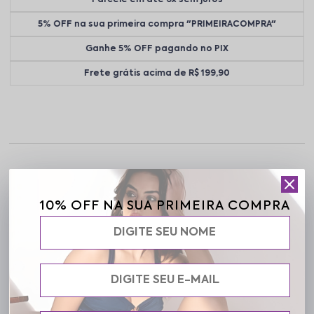
5% OFF na sua primeira compra "PRIMEIRACOMPRA"
Ganhe 5% OFF pagando no PIX
Frete grátis acima de R$ 199,90
Descrição completa
10% OFF NA SUA PRIMEIRA COMPRA
Código identificador (SKU):
01 04 03917700-025
Conjunto em renda com design delicado e feminino, trazendo
charme e conforto na medida certa. Modelo sofisticado com
ótimo caimento para valorizar a silhueta.
Especificações