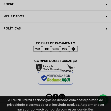
SOBRE
MEUS DADOS
POLÍTICAS
FORMAS DE PAGAMENTO
COMPRE COM SEGURANÇA
VERIFICADA POR
A Frelith utiliza tecnologias de acordo com nossa política de
privacidade e termos de uso, incluindo cookies. Ao permanecer
navegando, você concorda com estas condições.
© 2025 Todos os direitos reservados - Frelith