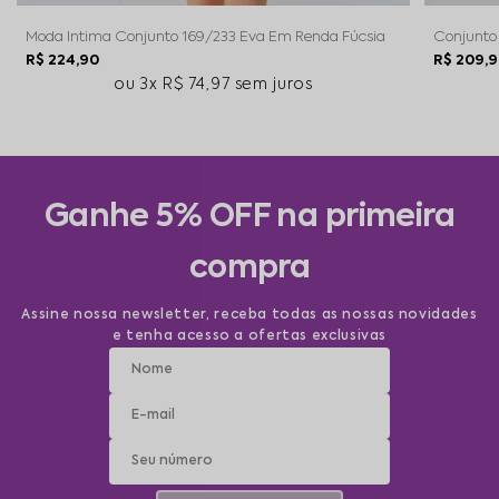
Moda Intima Conjunto 169/233 Eva Em Renda Fúcsia
Conjunto 
R$ 224,90
R$ 209,
3x
R$ 74,97
sem juros
Ganhe 5% OFF na primeira
compra
Assine nossa newsletter, receba todas as nossas novidades
e tenha acesso a ofertas exclusivas