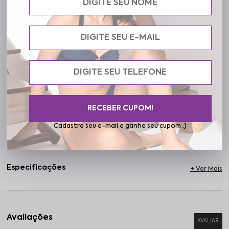
e modelagem impecável. O detalhe em metal adiciona
sofisticação, enquanto as alças reguláveis e a amarração nas
costas permitem ajuste preciso ao corpo. A tanga de estilo
tradicional possui pala larga que acomoda a cintura com leve
compressão. O desenho valoriza as curvas de forma natural e cria
um visual moderno e elegante para aproveitar o calor brasileiro. O
Paros celebra sua força e sua delicadeza. É um convite para viver o
verão com autenticidade, amor-próprio e o charme leve que só a
Frelith traduz.
RECEBER CUPOM!
Cuidados
Cadastre seu e-mail e ganhe seu cupom ;)
Especificações