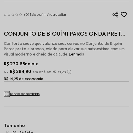
(0)
Seja o primeiro a avaliar
CONJUNTO DE BIQUÍNI PAROS ONDA PRETO
E BRANCO
Conforto suave que valoriza suas curvas no Conjunto de Biquíni
Paros preto e branco, criado para elevar sua autoestima com um
visual moderno e cheio de atitude.
Ler mais
R$ 270,65
no pix
R$ 284,90
4x
R$ 71,23
R$ 14,25 de economia
Tabela de medidas
P
M
G
GG