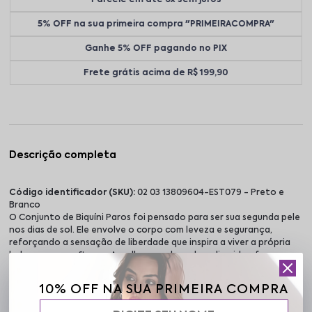
5% OFF na sua primeira compra "PRIMEIRACOMPRA"
Ganhe 5% OFF pagando no PIX
Frete grátis acima de R$ 199,90
Descrição completa
Código identificador (SKU):
02 03 13809604-EST079 - Preto e
Branco
O Conjunto de Biquíni Paros foi pensado para ser sua segunda pele
nos dias de sol. Ele envolve o corpo com leveza e segurança,
reforçando a sensação de liberdade que inspira a viver a própria
beleza com confiança. A malha superleve de poliamida oferece
toque macio, conforto prolongado e sensação suave na pele. A
estampa de ondas cria um visual marcante e sofisticado, ideal para
10% OFF NA SUA PRIMEIRA COMPRA
quem busca conjunto de biquíni confortável para praia com estilo
único. O top com bojo embutido entrega sustentação equilibrada