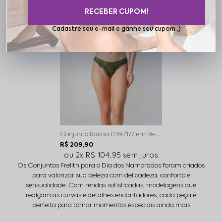
RECEBER CUPOM!
Cadastre seu e-mail e ganhe seu cupom ;)
Conjunto Raissa 039/177 em Renda Verde
R$ 209,90
2x
R$ 104,95
sem juros
Os Conjuntos Frelith para o Dia dos Namorados foram criados
para valorizar sua beleza com delicadeza, conforto e
sensualidade. Com rendas sofisticadas, modelagens que
realçam as curvas e detalhes encantadores, cada peça é
perfeita para tornar momentos especiais ainda mais
inesquecíveis. Uma coleção pensada para mulheres que