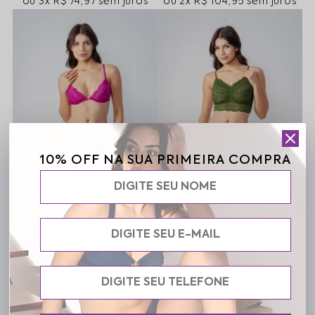
3x
R$ 74,97
sem juros
2x
R$ 104,95
sem juros
10% OFF NA SUA PRIMEIRA COMPRA
Moda Intima Conjunto 169/233 Eva Em Renda Fúcsia
Conjunto 099/181 Lena em Renda Verde
R$ 224,90
R$ 209,90
3x
R$ 74,97
sem juros
2x
R$ 104,95
sem juros