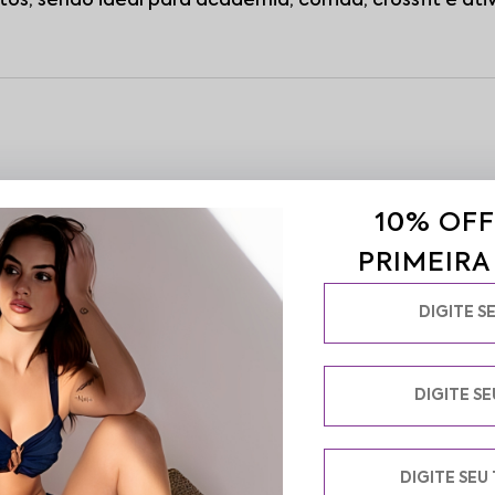
, sendo ideal para academia, corrida, crossfit e ati
esenvolvida para oferecer conforto e desempenho durante os treinos e 
10% OFF
or e mantendo o corpo seco por mais tempo. Seu caimento confortável
PRIMEIR