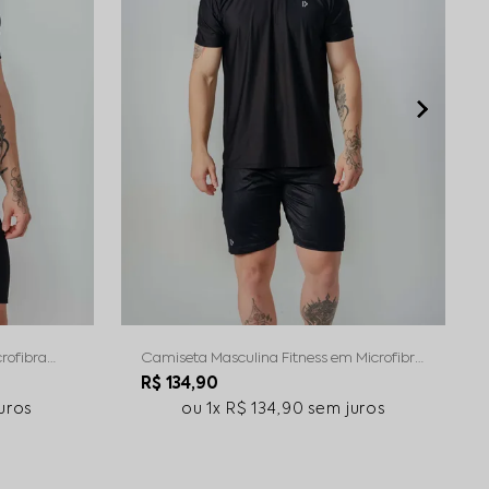
rofibra
Camiseta Masculina Fitness em Microfibra
Preto
R$ 134,90
uros
1x
R$ 134,90
sem juros