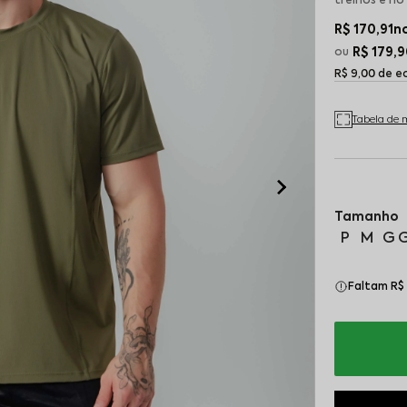
treinos e no 
R$ 170,91
no
R$ 179,
R$ 9,00 de 
Tabela de 
P
M
G
Faltam R$ 