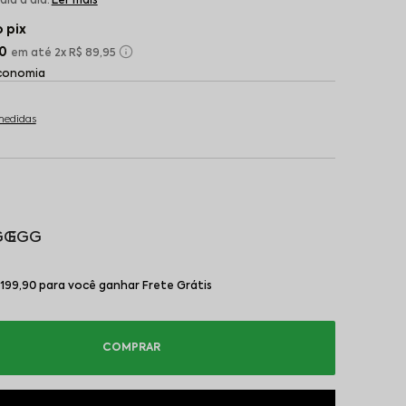
dia a dia.
Ler mais
 pix
90
2x
R$ 89,95
economia
medidas
GG
EGG
199,90 para você ganhar Frete Grátis