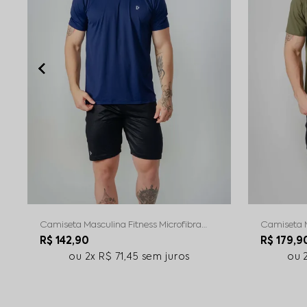
Camiseta Masculina Fitness Microfibra
Camiseta M
Marinho
Verde Milit
R$ 142,90
R$ 179,9
2x
R$ 71,45
sem juros