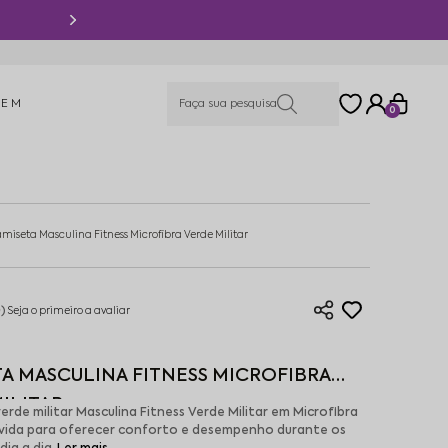
P
MEM
0
miseta Masculina Fitness Microfibra Verde Militar
)
Seja o primeiro a avaliar
A MASCULINA FITNESS MICROFIBRA
ILITAR
erde militar Masculina Fitness Verde Militar em Microfibra
lvida para oferecer conforto e desempenho durante os