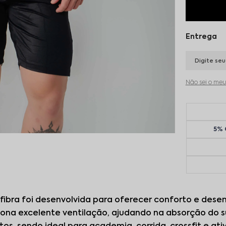
Não sei o me
5% 
fibra foi desenvolvida para oferecer conforto e desem
iona excelente ventilação, ajudando na absorção do 