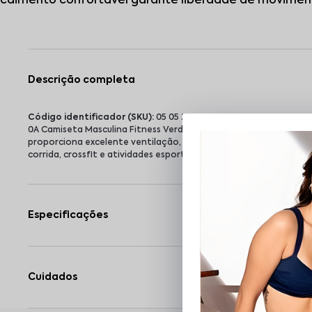
caimento confortável garante liberdade de movimentos
Descrição completa
Código identificador (SKU):
05 05 293000-046
0A Camiseta Masculina Fitness Verde Militar em Microfibra foi d
proporciona excelente ventilação, ajudando na absorção do su
corrida, crossfit e atividades esportivas em geral.
Especificações
Cuidados