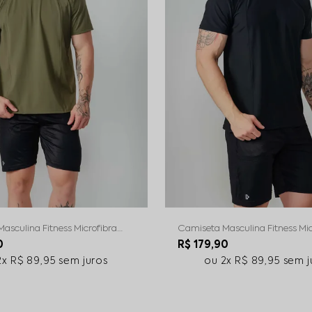
asculina Fitness Microfibra
Camiseta Masculina Fitness Mic
ar
Preto
0
R$ 179,90
2x
R$ 89,95
sem juros
2x
R$ 89,95
sem j