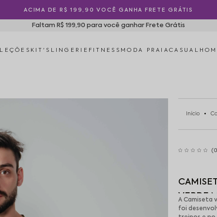
5% OFF PAGANDO NO PIX
Faltam R$ 199,90 para você ganhar Frete Grátis
LEÇÕES
KIT'S
LINGERIE
FITNESS
MODA PRAIA
CASUAL
HO
Início
Ca
(0
CAMISET
VERDE M
A Camiseta v
foi desenvo