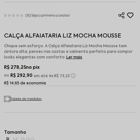
(0)
Seja o primeiro a avaliar
CALÇA ALFAIATARIA LIZ MOCHA MOUSSE
Chique sem esforço. A Calça Alfaiataria Liz Mocha Mousse tem
cintura alta, penses nas costas e caimento perfeito para compor
looks elegantes com conforto.
Ler mais
R$ 278,25
no pix
R$ 292,90
4x
R$ 73,23
R$ 14,65 de economia
Tabela de medidas
P
M
G
GG