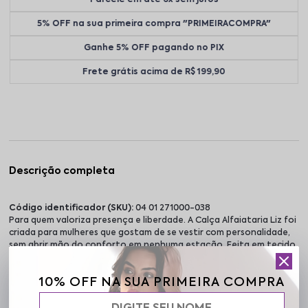
5% OFF na sua primeira compra "PRIMEIRACOMPRA"
Ganhe 5% OFF pagando no PIX
Frete grátis acima de R$ 199,90
Descrição completa
Código identificador (SKU):
04 01 271000-038
Para quem valoriza presença e liberdade. A Calça Alfaiataria Liz foi
criada para mulheres que gostam de se vestir com personalidade,
sem abrir mão do conforto em nenhuma estação. Feita em tecido
macio e encorpado, com toque suave e elasticidade na medida
certa, essa peça une o visual clássico da alfaiataria com o ajuste
10% OFF NA SUA PRIMEIRA COMPRA
confortável que acompanha o corpo. O zíper frontal com dois
botões garante estrutura, enquanto os bolsos funcionais trazem
praticidade no dia a dia. O charme extra está nas penses do cós