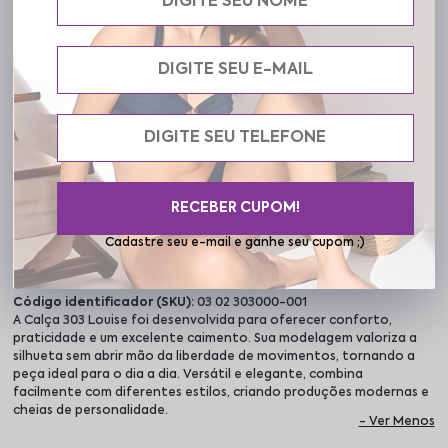
5% OFF na sua primeira compra "PRIMEIRACOMPRA"
Ganhe 5% OFF pagando no PIX
Frete grátis acima de R$ 199,90
RECEBER CUPOM!
Cadastre seu e-mail e ganhe seu cupom ;)
Descrição completa
Código identificador (SKU):
03 02 303000-001
A Calça 303 Louise foi desenvolvida para oferecer conforto,
praticidade e um excelente caimento. Sua modelagem valoriza a
silhueta sem abrir mão da liberdade de movimentos, tornando a
peça ideal para o dia a dia. Versátil e elegante, combina
facilmente com diferentes estilos, criando produções modernas e
cheias de personalidade.