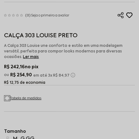
(0)
Seja o primeiro a avaliar
CALÇA 303 LOUISE PRETO
A Calça 303 Louise une conforto e estilo em uma modelagem
versátil, perfeita para compor looks modernos para diversas
ocasiões.
Ler mais
R$ 242,16
no pix
R$ 254,90
3x
R$ 84,97
R$ 12,75 de economia
Tabela de medidas
P
M
G
GG