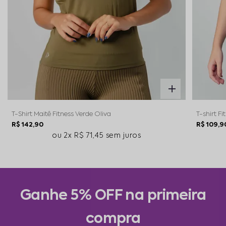
T-Shirt Maitê Fitness Verde Oliva
T-shirt Fi
R$ 142,90
R$ 109,9
2x
R$ 71,45
sem juros
Ganhe 5% OFF na primeira
compra