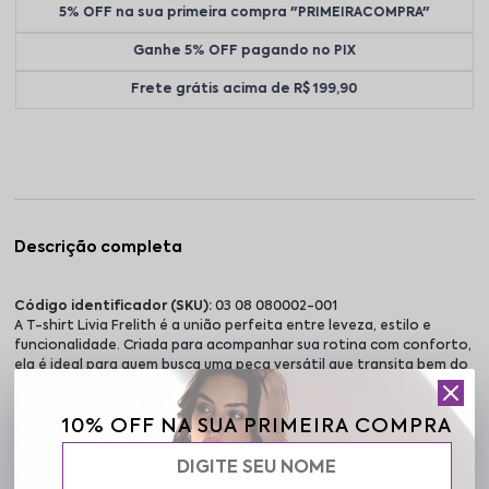
5% OFF na sua primeira compra "PRIMEIRACOMPRA"
Ganhe 5% OFF pagando no PIX
Frete grátis acima de R$ 199,90
Descrição completa
Código identificador (SKU):
03 08 080002-001
A T-shirt Livia Frelith é a união perfeita entre leveza, estilo e
funcionalidade. Criada para acompanhar sua rotina com conforto,
ela é ideal para quem busca uma peça versátil que transita bem do
treino ao dia a dia. Feita em tecido crepe liso de toque suave,
proporciona sensação de frescor e liberdade o dia inteiro. A
10% OFF NA SUA PRIMEIRA COMPRA
estrutura leve do tecido confere caimento solto e elegante, sem
marcar o corpo. O design moderno conta com aberturas laterais e
parte traseira levemente alongada, garantindo mais mobilidade e
cobertura onde você precisa. A modelagem valoriza diferentes