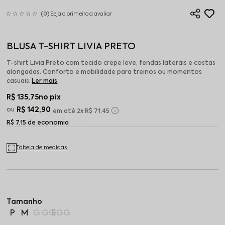
(0)
Seja o primeiro a avaliar
BLUSA T-SHIRT LIVIA PRETO
T-shirt Livia Preto com tecido crepe leve, fendas laterais e costas
alongadas. Conforto e mobilidade para treinos ou momentos
casuais.
Ler mais
R$ 135,75
no pix
R$ 142,90
2x
R$ 71,45
R$ 7,15 de economia
Tabela de medidas
P
M
G
GG
EGG