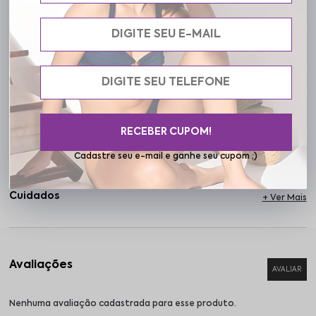
silhuetas e acompanha seus movimentos com naturalidade. Seja
com legging, short ou calça mais casual, a T-shirt Livia combina
facilmente com vários estilos, te acompanhando nos treinos, nas
caminhadas ou nos dias agitados da semana. Na Frelith, vestir-se
bem é sentir-se bem. A T-shirt Livia é sua nova aliada para se
mover com liberdade, leveza e autenticidade.
RECEBER CUPOM!
Especificações
Cadastre seu e-mail e ganhe seu cupom ;)
Cuidados
Nenhuma avaliação cadastrada para esse produto.